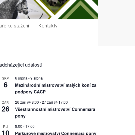
ře ke stažení
Kontakty
adcházející události
6 srpna
-
9 srpna
SRP
6
Mezinárodní mistrovství malých koní za
podpory CACP
26 září @ 8:00
-
27 září @ 17:00
ZÁŘ
26
Všestrannostní mistrovství Connemara
pony
8:00
-
17:00
ŘÍJ
10
Parkurové mistrovství Connemara pony