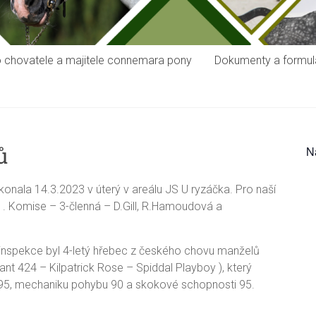
 chovatele a majitele connemara pony
Dokumenty a formulá
ů
N
 konala 14.3.2023 v úterý v areálu JS U ryzáčka. Pro naší
 . Komise – 3-členná – D.Gill, R.Hamoudová a
nspekce byl 4-letý hřebec z českého chovu manželů
t 424 – Kilpatrick Rose – Spiddal Playboy ), který
p 95, mechaniku pohybu 90 a skokové schopnosti 95.