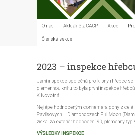
O nás
Aktuálně z CACP
Akce
Pro
Členská sekce
2023 – inspekce hřebc
Jarní inspekce společná pro klisny i hřebce se
plemennou knihu to byla první inspekce hřebců
K.Novotná.
Nejlépe hodnoceným connemara pony z celé i
Pavlisových – Diamondczech Full Moon (Diaman
získal za exteriér hodnocení 90, plemenný ty
VÝSLEDKY INSPEKCE