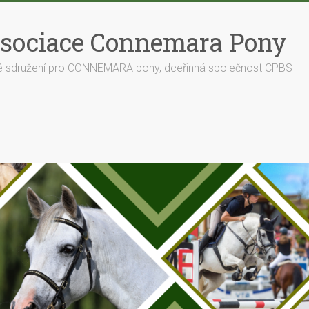
sociace Connemara Pony
é sdružení pro CONNEMARA pony, dceřinná společnost CPBS