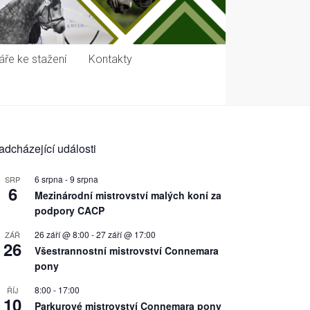
ře ke stažení
Kontakty
adcházející události
6 srpna
-
9 srpna
SRP
6
Mezinárodní mistrovství malých koní za
podpory CACP
26 září @ 8:00
-
27 září @ 17:00
ZÁŘ
26
Všestrannostní mistrovství Connemara
pony
8:00
-
17:00
ŘÍJ
10
Parkurové mistrovství Connemara pony