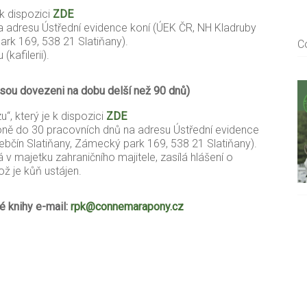
 k dispozici
ZDE
a adresu Ústřední evidence koní (ÚEK ČR, NH Kladruby
rk 169, 538 21 Slatiňany).
C
kafilerii).
 jsou dovezeni na dobu delší než 90 dnů)
“, který je k dispozici
ZDE
ně do 30 pracovních dnů na adresu Ústřední evidence
bčín Slatiňany, Zámecký park 169, 538 21 Slatiňany).
 v majetku zahraničního majitele, zasílá hlášení o
ož je kůň ustájen.
é knihy e-mail:
rpk@connemarapony.cz