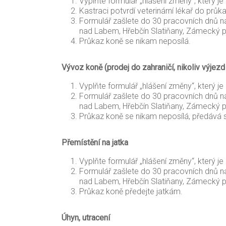
Vyplňte formulář „hlášení změny“, který je
Kastraci potvrdí veterinární lékař do průk
Formulář zašlete do 30 pracovních dnů n
nad Labem, Hřebčín Slatiňany, Zámecký pa
Průkaz koně se nikam neposílá.
Vývoz koně (prodej do zahraničí, nikoliv výjezd
Vyplňte formulář „hlášení změny“, který je
Formulář zašlete do 30 pracovních dnů n
nad Labem, Hřebčín Slatiňany, Zámecký pa
Průkaz koně se nikam neposílá, předává 
Přemístění na jatka
Vyplňte formulář „hlášení změny“, který je
Formulář zašlete do 30 pracovních dnů n
nad Labem, Hřebčín Slatiňany, Zámecký pa
Průkaz koně předejte jatkám.
Úhyn, utracení