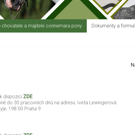
 chovatele a majitele connemara pony
Dokumenty a formulá
N
 k dispozici
ZDE
ně do 30 pracovních dnů na adresu: Iveta Lewingerová
yje, 198 00 Praha 9