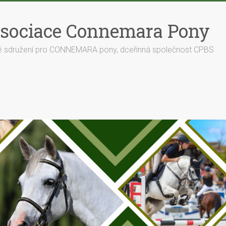
sociace Connemara Pony
é sdružení pro CONNEMARA pony, dceřinná společnost CPBS