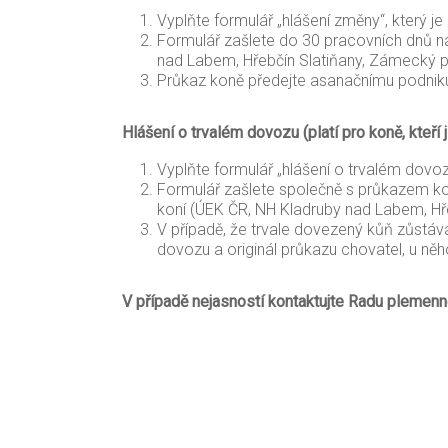
Vyplňte formulář „hlášení změny“, který je
Formulář zašlete do 30 pracovních dnů n
nad Labem, Hřebčín Slatiňany, Zámecký pa
Průkaz koně předejte asanačnímu podniku (
Hlášení o trvalém dovozu (platí pro koně, kteří
Vyplňte formulář „hlášení o trvalém dovozu
Formulář zašlete společně s průkazem ko
koní (ÚEK ČR, NH Kladruby nad Labem, Hře
V případě, že trvale dovezený kůň zůstává
dovozu a originál průkazu chovatel, u něh
V případě nejasností kontaktujte Radu plemenn