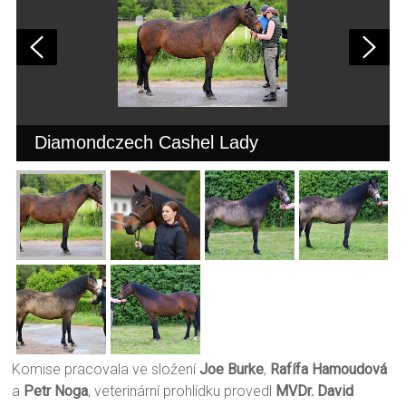
Diamondczech Cashel Lady
Komise pracovala ve složení
Joe Burke
,
Rafífa Hamoudová
a
Petr Noga
, veterinární prohlídku provedl
MVDr. David