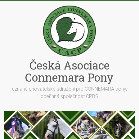
Skip
to
content
Česká Asociace
Connemara Pony
uznané chovatelské sdružení pro CONNEMARA pony,
dceřinná společnost CPBS