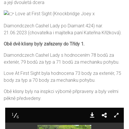
a její dvouletá dcera
Love at First Sight (Knockbridge Joey x
Diamondczech Cashel Lady po Diamant 424) nar.
21.06.2023 (chovatelka i majitelka paní Kateřina Křížková).
Obě dvě klisny byly zařazeny do Třídy 1.
Diamondczech Cashel Lady s hodnocením 78 bodů za
exteriér, 79 bodů za typ a 71 bodů za mechaniku pohybu.
Love At First Sight byla hodnocena 73 body za exteriér, 75
body za typ a 70 body za mechaniku pohybu.
Obě klisny byly na inspkci výborně připraveny a byly velmi
pěkně předvedeny.
1
6