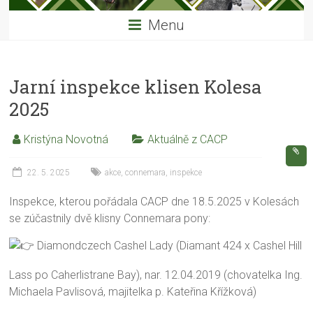
Menu
Jarní inspekce klisen Kolesa
2025
Kristýna Novotná
Aktuálně z CACP
22. 5. 2025
akce
,
connemara
,
inspekce
Inspekce, kterou pořádala CACP dne 18.5.2025 v Kolesách
se zúčastnily dvě klisny Connemara pony:
Diamondczech Cashel Lady (Diamant 424 x Cashel Hill
Lass po Caherlistrane Bay), nar. 12.04.2019 (chovatelka Ing.
Michaela Pavlisová, majitelka p. Kateřina Křížková)