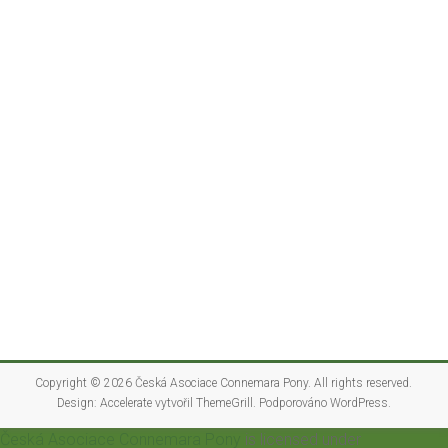
Copyright © 2026
Česká Asociace Connemara Pony
. All rights reserved.
Design:
Accelerate
vytvořil ThemeGrill. Podporováno
WordPress
.
Česká Asociace Connemara Pony
is licensed under