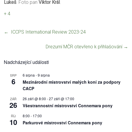
Lukeš
. Foto pan
Viktor Král
.
+ 4
←
ICCPS International Review 2023-24
Drezurní MČR otevřeno k přihlašování
→
Nadcházející události
6 srpna
-
9 srpna
SRP
6
Mezinárodní mistrovství malých koní za podpory
CACP
26 září @ 8:00
-
27 září @ 17:00
ZÁŘ
26
Všestrannostní mistrovství Connemara pony
8:00
-
17:00
ŘÍJ
10
Parkurové mistrovství Connemara pony